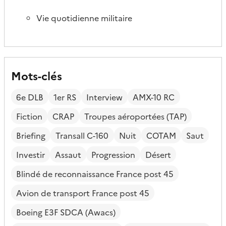
Vie quotidienne militaire
Mots-clés
6e DLB
1er RS
Interview
AMX-10 RC
Fiction
CRAP
Troupes aéroportées (TAP)
Briefing
Transall C-160
Nuit
COTAM
Saut
Investir
Assaut
Progression
Désert
Blindé de reconnaissance France post 45
Avion de transport France post 45
Boeing E3F SDCA (Awacs)