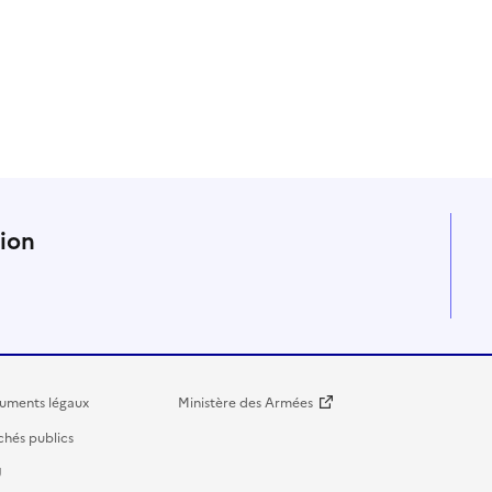
n
tion
uments légaux
Ministère des Armées
hés publics
U