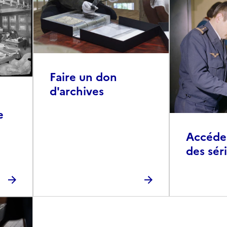
Faire un don
d'archives
e
Accéder 
des sér
photog