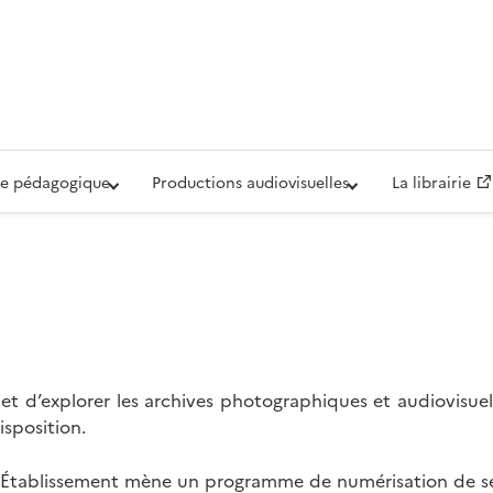
iovisuelle de la Défense (ECPAD)
e pédagogique
Productions audiovisuelles
La librairie
t d’explorer les archives photographiques et audiovisuel
isposition.
l’Établissement mène un programme de numérisation de se