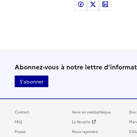
Partager sur Facebook
Partager sur X
Partager sur LinkedI
Abonnez-vous à notre lettre d’informa
S'abonner
Contact
Venir en médiathèque
Doc
FAQ
La librairie
Marc
Presse
Nous rejoindre
CG