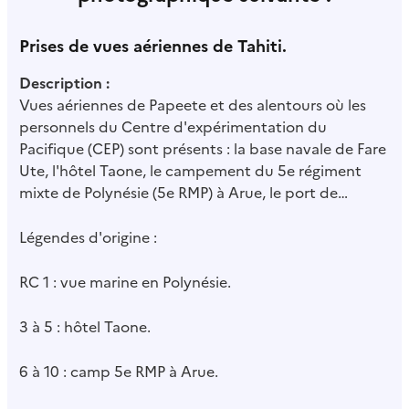
Prises de vues aériennes de Tahiti.
Description :
Vues aériennes de Papeete et des alentours où les
personnels du Centre d'expérimentation du
Pacifique (CEP) sont présents : la base navale de Fare
Ute, l'hôtel Taone, le campement du 5e régiment
mixte de Polynésie (5e RMP) à Arue, le port de
Papeete, le domaine Levy à la pointe Vénus,
l'aéroport FAA et l'hôtel Matavai.
Légendes d'origine :
RC 1 : vue marine en Polynésie.
3 à 5 : hôtel Taone.
6 à 10 : camp 5e RMP à Arue.