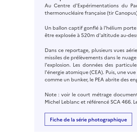
Au Centre d'Expérimentations du Pac
thermonucléaire française (tir Canopus)
Un ballon captif gonflé à l'hélium port
être explosée à 520m d'altitude au-dess
Dans ce reportage, plusieurs vues aériennes
missiles de prélèvements dans le nuage 
l'explosion. Les données des particul
l'énergie atomique (CEA). Puis, une vue du Poste d'Enregistrement Avancée (PEA), dit Dindon, du CEP à Moruroa, est proposée. Construit
comme un bunker, le PEA abrite des eng
Note : voir le court métrage documenta
Michel Leblanc et référencé SCA 466. 
Fiche de la série photographique