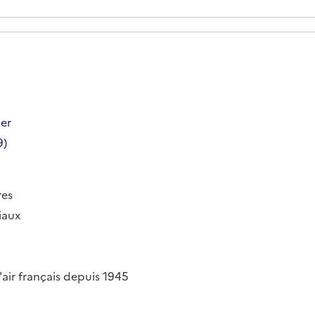
er
9)
res
iaux
air français depuis 1945