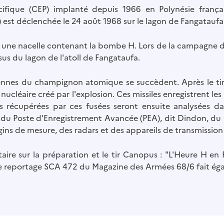
ifique (CEP) implanté depuis 1966 en Polynésie frança
 est déclenchée le 24 août 1968 sur le lagon de Fangataufa
e une nacelle contenant la bombe H. Lors de la campagne d'
us du lagon de l'atoll de Fangataufa.
 du champignon atomique se succèdent. Après le tir, des avions Va
nucléaire créé par l'explosion. Ces missiles enregistrent le
es récupérées par ces fusées seront ensuite analysées d
ins de mesure, des radars et des appareils de transmissio
ire sur la préparation et le tir Canopus : "L'Heure H en P
Le reportage SCA 472 du Magazine des Armées 68/6 fait ég