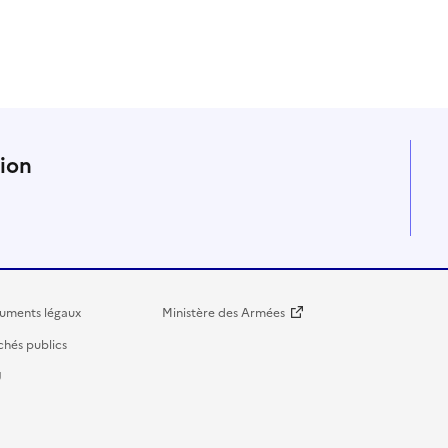
tion
uments légaux
Ministère des Armées
hés publics
U