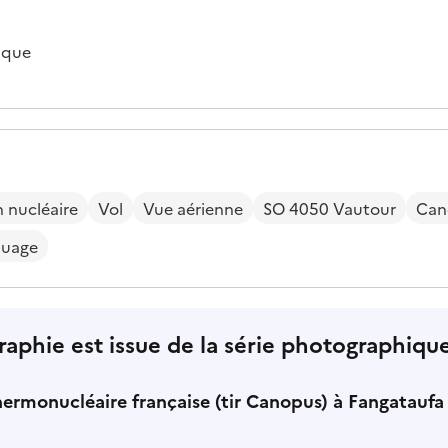
fique
 nucléaire
Vol
Vue aérienne
SO 4050 Vautour
Cano
uage
aphie est issue de la série photographique
rmonucléaire française (tir Canopus) à Fangataufa 