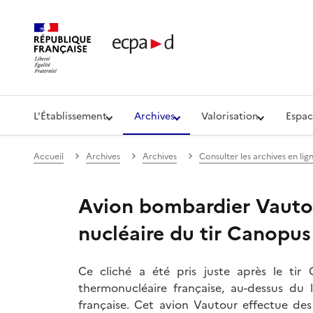
Établissement de communication et de production aud
L'Établissement
Archives
Valorisation
Espac
Accueil
Archives
Archives
Consulter les archives en lig
Avion bombardier Vautou
nucléaire du tir Canopus
Ce cliché a été pris juste après le ti
thermonucléaire française, au-dessus du 
française. Cet avion Vautour effectue de