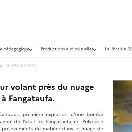
iovisuelle de la Défense (ECPAD)
e pédagogique
Productions audiovisuelles
La librairie
ne
F 68-318 RC59
r volant près du nuage
 à Fangataufa.
r Canopus, première explosion d’une bombe
lagon de l’atoll de Fangataufa en Polynésie
s prélèvements de matière dans le nuage de