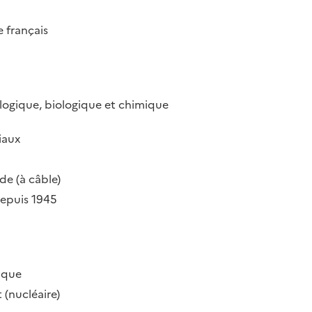
 français
ologique, biologique et chimique
iaux
de (à câble)
depuis 1945
fique
(nucléaire)