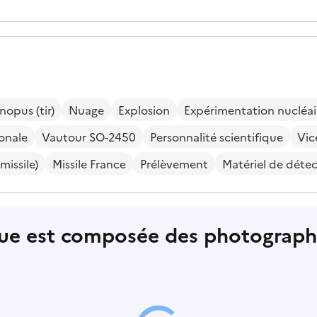
nopus (tir)
Nuage
Explosion
Expérimentation nucléai
onale
Vautour SO-2450
Personnalité scientifique
Vic
missile)
Missile France
Prélèvement
Matériel de détec
ue est composée des photographi