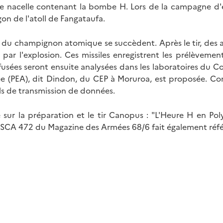
ne nacelle contenant la bombe H. Lors de la campagne d'e
on de l'atoll de Fangataufa.
gnon atomique se succèdent. Après le tir, des avions Vautour viennent ti
ar l'explosion. Ces missiles enregistrent les prélèvement
sées seront ensuite analysées dans les laboratoires du Commi
 (PEA), dit Dindon, du CEP à Moruroa, est proposée. Co
ls de transmission de données.
sur la préparation et le tir Canopus : "L'Heure H en Poly
e SCA 472 du Magazine des Armées 68/6 fait également réf