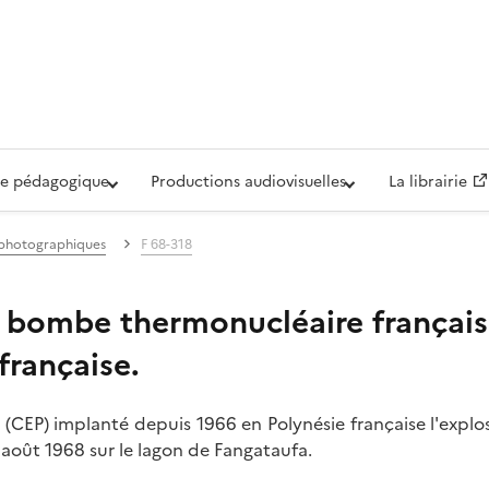
iovisuelle de la Défense (ECPAD)
e pédagogique
Productions audiovisuelles
La librairie
s photographiques
F 68-318
 bombe thermonucléaire française
française.
(CEP) implanté depuis 1966 en Polynésie française l'expl
 août 1968 sur le lagon de Fangataufa.