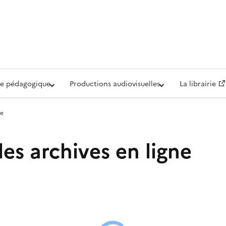
iovisuelle de la Défense (ECPAD)
e pédagogique
Productions audiovisuelles
La librairie
ne
les archives en ligne