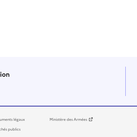
n
tion
uments légaux
Ministère des Armées
hés publics