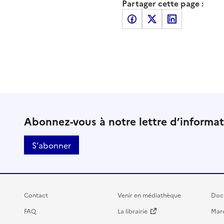
Partager cette page :
Partager sur Facebook
Partager sur X
Partager sur LinkedI
Abonnez-vous à notre lettre d’informa
S'abonner
Contact
Venir en médiathèque
Doc
FAQ
La librairie
Marc